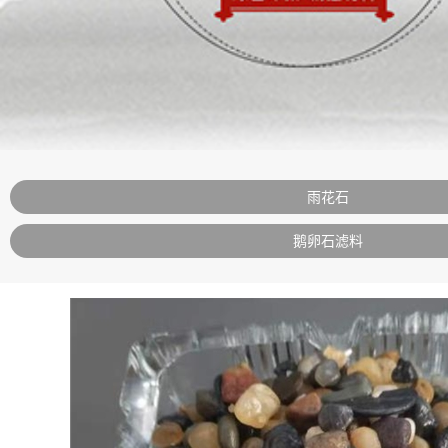
雨花石
鹅卵石滤料